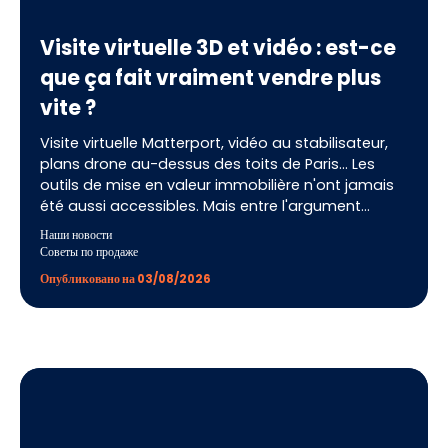
Visite virtuelle 3D et vidéo : est-ce
que ça fait vraiment vendre plus
vite ?
Visite virtuelle Matterport, vidéo au stabilisateur,
plans drone au-dessus des toits de Paris… Les
outils de mise en valeur immobilière n'ont jamais
été aussi accessibles. Mais entre l'argument
commercial et la réalité du terrain, une question
Наши новости
demeure : ces technologies font-elles réellement
Советы по продаже
vendre plus vite, ou s'agit-il d'un gadget qui
Опубликовано на 03/08/2026
rassure surtout le vendeur au moment de signer le
mandat ? Après 18 ans de transactions à Paris et
des centaines de biens commercialisés, voici une
réponse honnête, chiffres et nuances à l'appui.