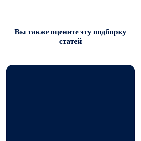
Вы также оцените
эту подборку
статей