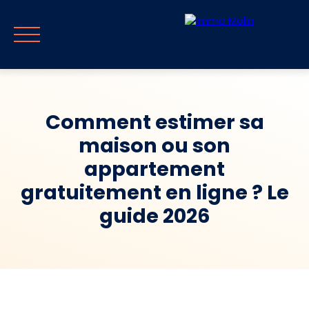
Comment estimer sa
maison ou son
Главная
Продавать
Покупать
Путеводитель и блог
С
appartement
gratuitement en ligne ? Le
RU
Оценивать
Немедленный отзыв
guide 2026