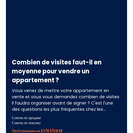
Combien de visites faut-il en
moyenne pour vendre un
appartement ?
Vous venez de mettre votre appartement en
vente et vous vous demandez combien de visites
il faudra organiser avant de signer ? C'est l'une
des questions les plus fréquentes chez les
vendeurs, et pour cause : le nombre de visites est
Советы по продаже
un excellent thermomètre de la santé de votre
Советы по покупке
vente. En France, il faut compter en moyenne
Опубликовано на 27/07/2026