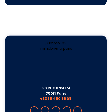
entre 10 et 15 visites pour vendre un appartement.
Mais derrière cette moyenne se cachent
d'énormes disparités selon le prix affiché, la
qualité de l'annonce, la localisation et l'état du
marché. Décryptage complet.
30 Rue Basfroi
75011 Paris
+33 1 84 80 56 08