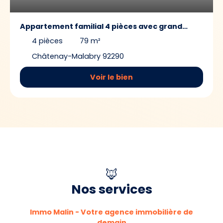
Appartement familial 4 pièces avec grand
balcon, parking et cave – Proche tramway T10
4
pièces
79
m²
Châtenay-Malabry 92290
Voir le bien
🦊
Nos services
Immo Malin - Votre agence immobilière de
demain