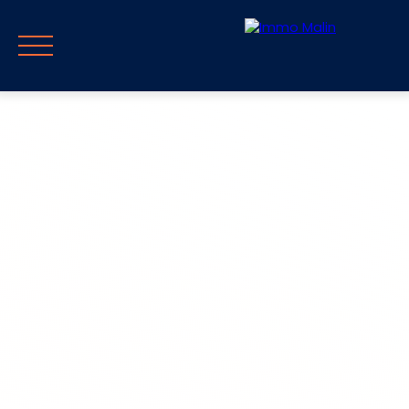
Accueil
Vendre
Acheter
Guide & Blog
Parrainag
Estimer mon
Rappel
FR
bien
immédiat