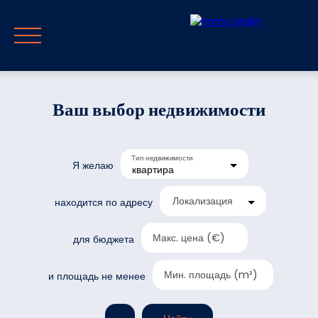
Ваш выбор недвижимости
Главная
Продавать
Тип недвижимости
Покупать
Путеводитель и блог
С
Я желаю
квартира
Локализация
находится по адресу
RU
Оценивать
Немедленный отзыв
Макс. цена (€)
для бюджета
Мин. площадь (m²)
и площадь не менее