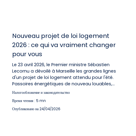
Nouveau projet de loi logement
2026 : ce qui va vraiment changer
pour vous
Le 23 avril 2026, le Premier ministre Sébastien
Lecornu a dévoilé à Marseille les grandes lignes
d'un projet de loi logement attendu pour l'été.
Passoires énergétiques de nouveau louables,
simplification des démarches administratives,
Налогообложение и законодательство
objectif de 2 millions de logements d'ici 2030 : les
Время чтения : 5 mn
annonces sont ambitieuses. Chez Immo Malin,
nous décryptons ce que ce texte signifie
Опубликовано на 24/04/2026
concrètement pour les propriétaires, les bailleurs
et les futurs acquéreurs en Île-de-France.