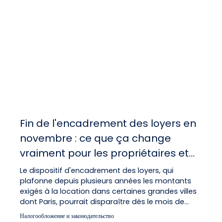
Fin de l'encadrement des loyers en
novembre : ce que ça change
vraiment pour les propriétaires et
les locataires parisiens
Le dispositif d'encadrement des loyers, qui
plafonne depuis plusieurs années les montants
exigés à la location dans certaines grandes villes
dont Paris, pourrait disparaître dès le mois de
novembre. Une échéance qui inquiète les
Налогообложение и законодательство