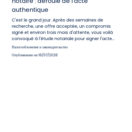
notaire : déroulé de l'acte
authentique
C'est le grand jour. Après des semaines de
recherche, une offre acceptée, un compromis
signé et environ trois mois d'attente, vous voilà
convoqué à l'étude notariale pour signer l'acte
authentique de vente. Ce rendez-vous marque le
Налогообложение и законодательство
transfert officiel de propriété : à la sortie, le
Опубликовано на 16/07/2026
vendeur n'est plus propriétaire, et l'acheteur repart
avec les clés. Mais concrètement, comment se
déroule cette signature ? Combien de temps
dure-t-elle ? Que faut-il apporter ? Quand l'argent
est-il versé ? Voici le déroulé complet de cette
journée décisive, étape par étape.