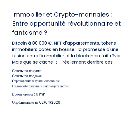
Immobilier et Crypto-monnaies :
Entre opportunité révolutionnaire et
fantasme ?
Bitcoin à 80 000 €, NFT d'appartements, tokens
immobiliers cotés en bourse : la promesse d'une
fusion entre l'immobilier et la blockchain fait rêver.
Mais que se cache-t-il réellement derrière ces
annonces ? Est-il possible d'acheter un
Советы по покупке
appartement en Bitcoin aujourd'hui en France ? La
Советы по продаже
tokenisation va-t-elle vraiment démocratiser
Страхование и финансирование
Налогообложение и законодательство
l'investissement immobilier ? Ce guide
pédagogique décrypte les réalités techniques,
Время чтения : 6 mn
juridiques et fiscales — sans vous vendre du rêve.
Опубликовано на 02/04/2026