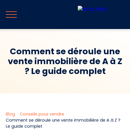
Comment se déroule une
vente immobilière de A à Z
Accueil
Vendre
Acheter
Guide & Blog
Parrainag
? Le guide complet
Estimer mon
Rappel
FR
bien
immédiat
Blog
Conseils pour vendre
Comment se déroule une vente immobilière de A à Z ?
Le guide complet