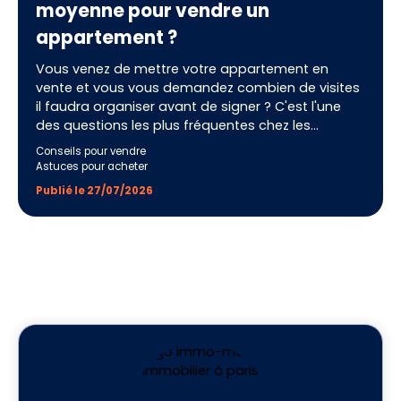
moyenne pour vendre un
appartement ?
Vous venez de mettre votre appartement en
vente et vous vous demandez combien de visites
il faudra organiser avant de signer ? C'est l'une
des questions les plus fréquentes chez les
vendeurs, et pour cause : le nombre de visites est
Conseils pour vendre
un excellent thermomètre de la santé de votre
Astuces pour acheter
vente. En France, il faut compter en moyenne
Publié le 27/07/2026
entre 10 et 15 visites pour vendre un appartement.
Mais derrière cette moyenne se cachent
d'énormes disparités selon le prix affiché, la
qualité de l'annonce, la localisation et l'état du
marché. Décryptage complet.