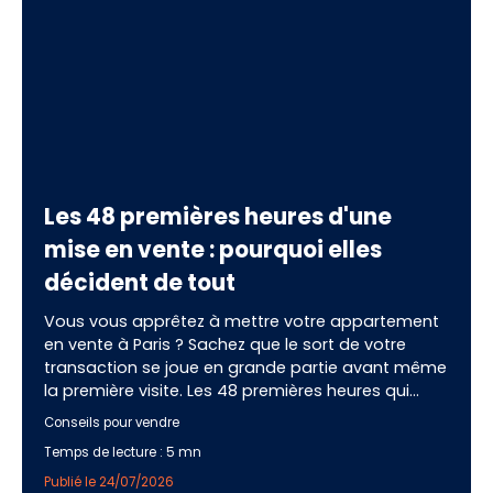
Les 48 premières heures d'une
mise en vente : pourquoi elles
décident de tout
Vous vous apprêtez à mettre votre appartement
en vente à Paris ? Sachez que le sort de votre
transaction se joue en grande partie avant même
la première visite. Les 48 premières heures qui
suivent la publication de votre annonce
Conseils pour vendre
concentrent un pic d'attention que vous ne
Temps de lecture : 5 mn
retrouverez jamais par la suite. Bien exploitées,
elles déclenchent une dynamique de demandes,
Publié le 24/07/2026