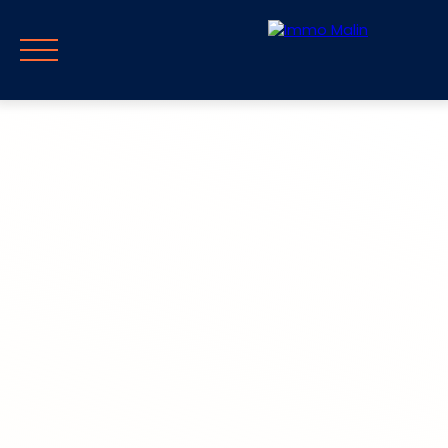
Accueil
Vendre
Acheter
Guide & Blog
Parrainag
Estimer mon
Rappel
FR
bien
immédiat