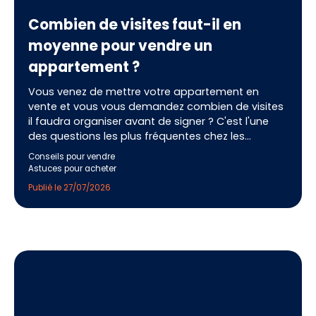
Combien de visites faut-il en
moyenne pour vendre un
appartement ?
Vous venez de mettre votre appartement en
vente et vous vous demandez combien de visites
il faudra organiser avant de signer ? C'est l'une
des questions les plus fréquentes chez les
vendeurs, et pour cause : le nombre de visites est
Conseils pour vendre
un excellent thermomètre de la santé de votre
Astuces pour acheter
vente. En France, il faut compter en moyenne
Publié le 27/07/2026
entre 10 et 15 visites pour vendre un appartement.
Mais derrière cette moyenne se cachent
d'énormes disparités selon le prix affiché, la
qualité de l'annonce, la localisation et l'état du
marché. Décryptage complet.