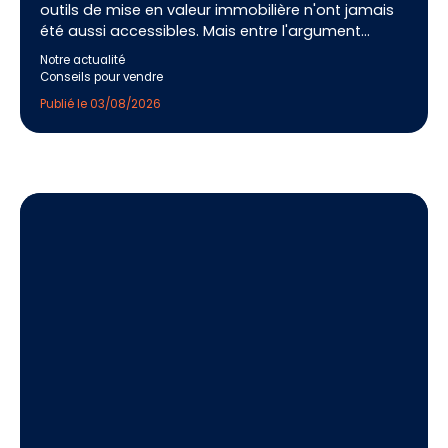
outils de mise en valeur immobilière n'ont jamais
été aussi accessibles. Mais entre l'argument
commercial et la réalité du terrain, une question
Notre actualité
demeure : ces technologies font-elles réellement
Conseils pour vendre
vendre plus vite, ou s'agit-il d'un gadget qui
Publié le 03/08/2026
rassure surtout le vendeur au moment de signer le
mandat ? Après 18 ans de transactions à Paris et
des centaines de biens commercialisés, voici une
réponse honnête, chiffres et nuances à l'appui.