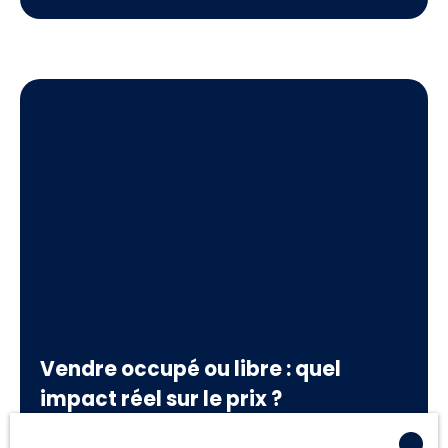
de visites et d'offres. Mal préparées, elles
condamnent votre bien à une lente érosion de
son attractivité, et souvent de son prix. Chez
Immo Malin, nous avons construit toute notre
méthode de lancement autour de cette fenêtre
critique. Voici pourquoi elle est si déterminante, et
comment en tirer le meilleur parti.
Vendre occupé ou libre : quel
impact réel sur le prix ?
C'est l'une des questions les plus fréquentes chez