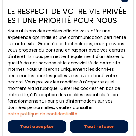
les propriétaires bailleurs parisiens : faut-il
attendre le départ du locataire pour vendre, ou
LE RESPECT DE VOTRE VIE PRIVÉE
vendre le bien occupé ? Derrière cette
EST UNE PRIORITÉ POUR NOUS
interrogation se cache un enjeu financier majeur.
Conseils pour vendre
Selon la situation, la décote appliquée à un bien
Location
Nous utilisons des cookies afin de vous offrir une
vendu occupé peut aller de quelques pourcents à
expérience optimale et une communication pertinente
Temps de lecture : 4 mn
plus de 20 % du prix de marché. Mais cette décote
sur notre site. Grace à ces technologies, nous pouvons
Publié le 22/07/2026
n'est ni automatique, ni uniforme. Elle dépend du
vous proposer du contenu en rapport avec vos centres
type de bail, du loyer pratiqué, de la durée
d'intérêt. Ils nous permettent également d'améliorer la
restante du contrat, du profil du locataire et
qualité de nos services et la convivialité de notre site
même de la taille du bien. Décryptage complet
internet. Nous utiliserons uniquement les données
pour vendre au meilleur prix.
personnelles pour lesquelles vous avez donné votre
accord. Vous pouvez les modifier à n'importe quel
moment via la rubrique ″Gérer les cookies″ en bas de
notre site, à l'exception des cookies essentiels à son
fonctionnement. Pour plus d'informations sur vos
données personnelles, veuillez consulter
notre politique de confidentialité
.
Tout accepter
Tout refuser