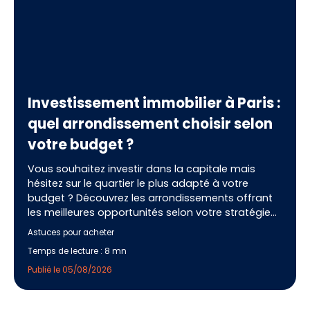
Investissement immobilier à Paris :
quel arrondissement choisir selon
votre budget ?
Vous souhaitez investir dans la capitale mais
hésitez sur le quartier le plus adapté à votre
budget ? Découvrez les arrondissements offrant
les meilleures opportunités selon votre stratégie
patrimoniale. Nos conseils vous aideront à réaliser
Astuces pour acheter
un investissement pérenne et à choisir le secteur
Temps de lecture : 8 mn
le plus pertinent avec l'accompagnement d'IMMO
MALIN.
Publié le 05/08/2026