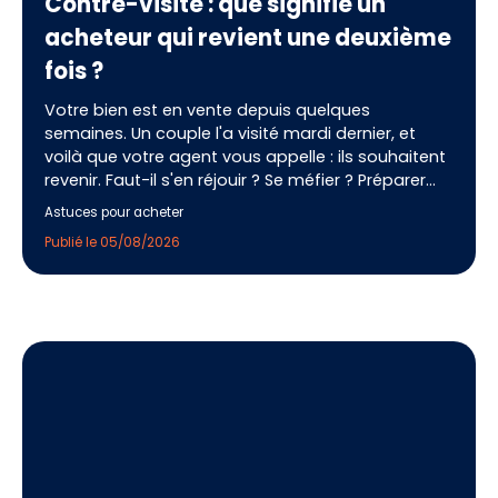
Contre-visite : que signifie un
acheteur qui revient une deuxième
fois ?
Votre bien est en vente depuis quelques
semaines. Un couple l'a visité mardi dernier, et
voilà que votre agent vous appelle : ils souhaitent
revenir. Faut-il s'en réjouir ? Se méfier ? Préparer
quelque chose de particulier ? La contre-visite est
Astuces pour acheter
l'un des signaux les plus forts d'un processus de
Publié le 05/08/2026
vente immobilière, et pourtant, beaucoup de
vendeurs ne savent pas comment l'interpréter ni
comment la préparer. Voici tout ce qu'il faut
savoir pour transformer ce deuxième rendez-vous
en offre d'achat.