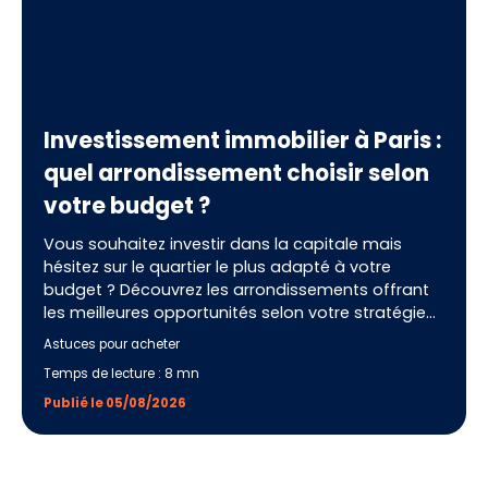
Investissement immobilier à Paris :
quel arrondissement choisir selon
votre budget ?
Vous souhaitez investir dans la capitale mais
hésitez sur le quartier le plus adapté à votre
budget ? Découvrez les arrondissements offrant
les meilleures opportunités selon votre stratégie
patrimoniale. Nos conseils vous aideront à réaliser
Astuces pour acheter
un investissement pérenne et à choisir le secteur
Temps de lecture : 8 mn
le plus pertinent avec l'accompagnement d'IMMO
MALIN.
Publié le 05/08/2026