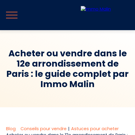
Acheter ou vendre dans le
12e arrondissement de
Accueil
Vendre
Acheter
Guide & Blog
Parrainag
Paris : le guide complet par
Immo Malin
Estimer mon
Rappel
FR
bien
immédiat
Blog
Conseils pour vendre
|
Astuces pour acheter
Acheter ou vendre dans le 12e arrondissement de Paris :