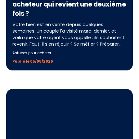
acheteur qui revient une deuxième
fois ?
Votre bien est en vente depuis quelques
semaines. Un couple l'a visité mardi dernier, et
voilà que votre agent vous appelle : ils souhaitent
revenir. Faut-il s'en réjouir ? Se méfier ? Préparer
quelque chose de particulier ? La contre-visite est
Astuces pour acheter
l'un des signaux les plus forts d'un processus de
Publié le 05/08/2026
vente immobilière, et pourtant, beaucoup de
vendeurs ne savent pas comment l'interpréter ni
comment la préparer. Voici tout ce qu'il faut
savoir pour transformer ce deuxième rendez-vous
en offre d'achat.