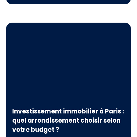
vendeurs ne savent pas comment l'interpréter ni
comment la préparer. Voici tout ce qu'il faut
savoir pour transformer ce deuxième rendez-vous
en offre d'achat.
Investissement immobilier à Paris :
quel arrondissement choisir selon
votre budget ?