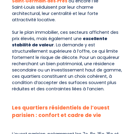
Saint‑Germain‑des‑Prés
ou encore l’Île
aménager et agréable au quotidien. Un
Saint‑Louis séduisent par leur charme
rafraîchissement est à prévoir, laissant la
architectural, leur centralité et leur forte
possibilité au futur acquéreur de personnaliser
attractivité locative.
l’appartement selon ses goûts et d’en révéler tout
le potentiel. L’appartement bénéficie d’un
Sur le plan immobilier, ces secteurs affichent des
environnement calme, à deux pas des
prix élevés, mais également une
excellente
commerces, restaurants, transports et lieux de vie
stabilité de valeur
. La demande y est
du secteur. Sa localisation constitue un véritable
structurellement supérieure à l’offre, ce qui limite
atout, que ce soit pour une résidence principale,
fortement le risque de décote. Pour un acquéreur
un pied-à-terre parisien ou un investissement
recherchant un bien patrimonial, une résidence
locatif. Vous serez séduit par son emplacement,
secondaire ou un investissement haut de gamme,
son calme, son agencement intelligent, ainsi que
ces quartiers constituent un choix cohérent, à
par le très bon état général de l’immeuble. Un bien
condition d’accepter des surfaces souvent plus
rare dans le quartier, offrant un beau potentiel, à
réduites et des contraintes liées à l’ancien.
visiter rapidement.
Les quartiers résidentiels de l’ouest
parisien : confort et cadre de vie
L’ouest parisien, notamment les 7e, 8e, 15e, 16e et