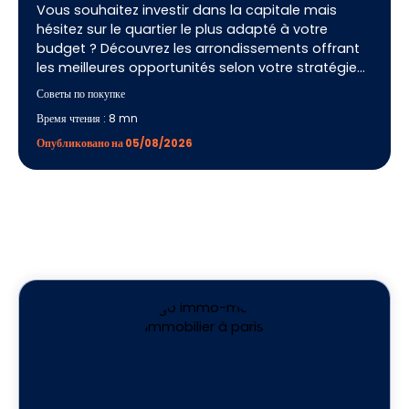
Vous souhaitez investir dans la capitale mais
hésitez sur le quartier le plus adapté à votre
budget ? Découvrez les arrondissements offrant
les meilleures opportunités selon votre stratégie
patrimoniale. Nos conseils vous aideront à réaliser
Советы по покупке
un investissement pérenne et à choisir le secteur
Время чтения : 8 mn
le plus pertinent avec l'accompagnement d'IMMO
MALIN.
Опубликовано на 05/08/2026