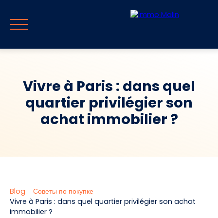
Vivre à Paris : dans quel
quartier privilégier son
Главная
Продавать
Покупать
Путеводитель и блог
С
achat immobilier ?
RU
Оценивать
Немедленный отзыв
Blog
Советы по покупке
Vivre à Paris : dans quel quartier privilégier son achat
immobilier ?