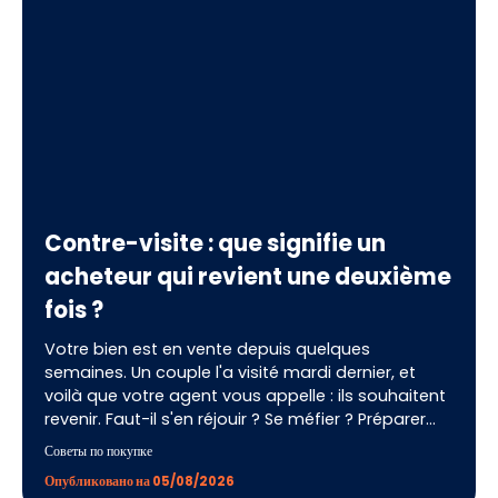
Contre-visite : que signifie un
acheteur qui revient une deuxième
fois ?
Votre bien est en vente depuis quelques
semaines. Un couple l'a visité mardi dernier, et
voilà que votre agent vous appelle : ils souhaitent
revenir. Faut-il s'en réjouir ? Se méfier ? Préparer
quelque chose de particulier ? La contre-visite est
Советы по покупке
l'un des signaux les plus forts d'un processus de
Опубликовано на 05/08/2026
vente immobilière, et pourtant, beaucoup de