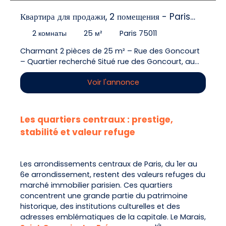
Квартира для продажи, 2 помещения - Paris
75011
2
комнаты
25
м²
Paris 75011
Charmant 2 pièces de 25 m² – Rue des Goncourt
– Quartier recherché Situé rue des Goncourt, au
cœur d’un quartier vivant, agréable et très
Voir l'annonce
recherché, à proximité immédiate des métros
Goncourt et Parmentier, découvrez ce charmant 2
pièces de 25 m², bien agencé et idéalement situé.
Au 2e étage sans ascenseur d’un immeuble en
Les quartiers centraux : prestige,
excellent état, avec une façade également très
stabilité et valeur refuge
bien entretenue, cet appartement offre un cadre
de vie calme et pratique, tout en bénéficiant de
l’animation et des commodités du quartier. Le
Les arrondissements centraux de Paris, du 1er au
bien se compose d’un salon agréable, d’une
6e arrondissement, restent des valeurs refuges du
chambre séparée, d’une petite cuisine équipée
marché immobilier parisien. Ces quartiers
indépendante, ainsi que d’un espace d’eau
concentrent une grande partie du patrimoine
comprenant une douche et des WC.
historique, des institutions culturelles et des
L’agencement permet une vraie séparation des
adresses emblématiques de la capitale. Le Marais,
espaces et offre un intérieur fonctionnel, facile à