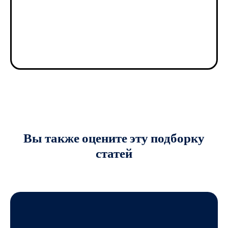
Вы также оцените
эту подборку
статей