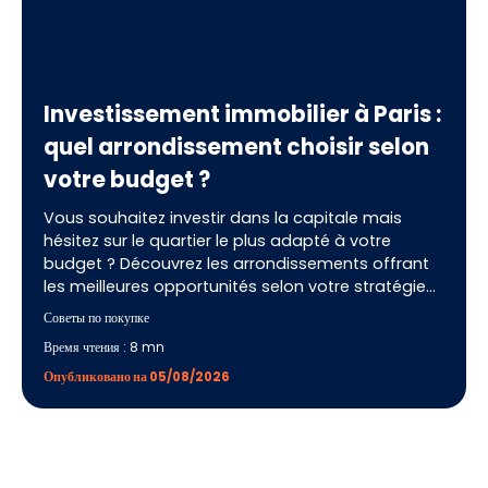
Investissement immobilier à Paris :
quel arrondissement choisir selon
votre budget ?
Vous souhaitez investir dans la capitale mais
hésitez sur le quartier le plus adapté à votre
budget ? Découvrez les arrondissements offrant
les meilleures opportunités selon votre stratégie
patrimoniale. Nos conseils vous aideront à réaliser
Советы по покупке
un investissement pérenne et à choisir le secteur
Время чтения : 8 mn
le plus pertinent avec l'accompagnement d'IMMO
MALIN.
Опубликовано на 05/08/2026