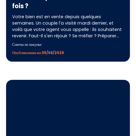
fois ?
Votre bien est en vente depuis quelques
semaines. Un couple l'a visité mardi dernier, et
voilà que votre agent vous appelle : ils souhaitent
revenir. Faut-il s'en réjouir ? Se méfier ? Préparer
quelque chose de particulier ? La contre-visite est
Советы по покупке
l'un des signaux les plus forts d'un processus de
Опубликовано на 05/08/2026
vente immobilière, et pourtant, beaucoup de
vendeurs ne savent pas comment l'interpréter ni
comment la préparer. Voici tout ce qu'il faut
savoir pour transformer ce deuxième rendez-vous
en offre d'achat.