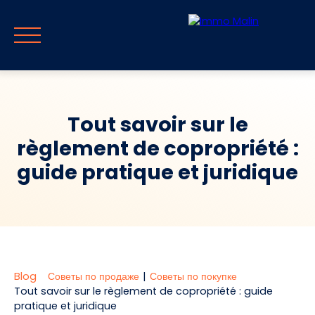
Tout savoir sur le
règlement de copropriété :
Главная
Продавать
Покупать
Путеводитель и блог
С
guide pratique et juridique
RU
Оценивать
Немедленный отзыв
Blog
Советы по продаже
|
Советы по покупке
Tout savoir sur le règlement de copropriété : guide
pratique et juridique