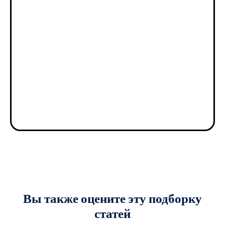
Вы также оцените
эту подборку
статей