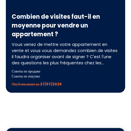
Combien de visites faut-il en
moyenne pour vendre un
appartement ?
Vous venez de mettre votre appartement en
vente et vous vous demandez combien de visites
il faudra organiser avant de signer ? C'est l'une
des questions les plus fréquentes chez les
vendeurs, et pour cause : le nombre de visites est
Советы по продаже
un excellent thermomètre de la santé de votre
Советы по покупке
vente. En France, il faut compter en moyenne
Опубликовано на 27/07/2026
entre 10 et 15 visites pour vendre un appartement.
Mais derrière cette moyenne se cachent
d'énormes disparités selon le prix affiché, la
qualité de l'annonce, la localisation et l'état du
marché. Décryptage complet.