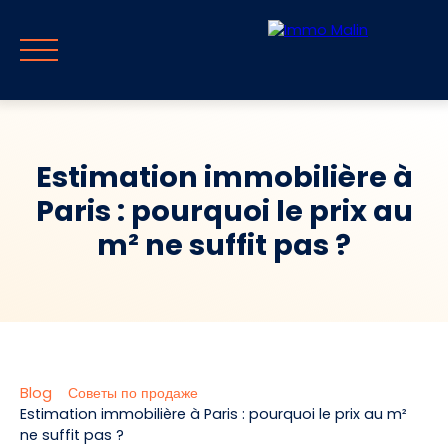
Estimation immobilière à
Paris : pourquoi le prix au
Главная
Продавать
Покупать
Путеводитель и блог
С
m² ne suffit pas ?
RU
Оценивать
Немедленный отзыв
Blog
Советы по продаже
Estimation immobilière à Paris : pourquoi le prix au m²
ne suffit pas ?