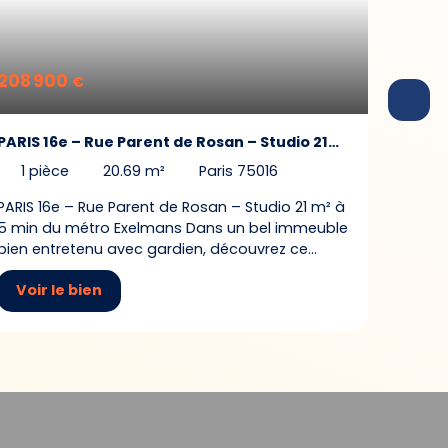
208 900
€
PARIS 16e – Rue Parent de Rosan – Studio 21
m² à 5 min du métro Exelmans
1
pièce
20.69
m²
Paris 75016
PARIS 16e – Rue Parent de Rosan – Studio 21 m² à
5 min du métro Exelmans Dans un bel immeuble
bien entretenu avec gardien, découvrez ce
charmant studio de 21 m² situé en RDC surélevé,
Voir le bien
au sein de l’escalier 3. Le bien se compose d’une
entrée, d’une kitchenette séparée équipée avec
plaque de cuisson, réfrigérateur et hotte, ainsi
que d’une salle de bains avec baignoire, WC et
emplacement machine à laver. Vous
apprécierez également son parquet au sol, ses
stores électriques ainsi que le chauffage
collectif inclus dans les charges. Emplacement