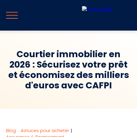
Courtier immobilier en
2026 : Sécurisez votre prêt
Accueil
Vendre
Acheter
Guide & Blog
Parrainag
et économisez des milliers
d'euros avec CAFPI
Estimer mon
Rappel
FR
bien
immédiat
Blog
Astuces pour acheter
|