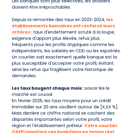
Les banques sont plus sélectives, les dossiers
doivent être irréprochables
Depuis la remontée des taux en 2023-2024,
les
établissements bancaires ont renforcé leurs
critères
: taux d'endettement scruté à la loupe,
exigence d'apport plus élevée, refus plus
fréquents pour les profils atypiques comme les
indépendants, les salariés en CDD ou les expatriés.
Un courtier sait exactement quelle banque est la
plus susceptible d'accepter votre profil, évitant
ainsi les refus qui fragilisent votre historique de
demandes.
Les taux bougent chaque mois :
savoir lire le
marché est crucial
En février 2026, les taux moyens pour un crédit
immobilier sur 20 ans oscillent autour de [X,XX %].
Mais derrière ce chiffre national se cachent des
disparités importantes selon votre profil, votre
région et l'établissement prêteur.
Votre courtier
CAFPI monitore ces évolutions en temps réel