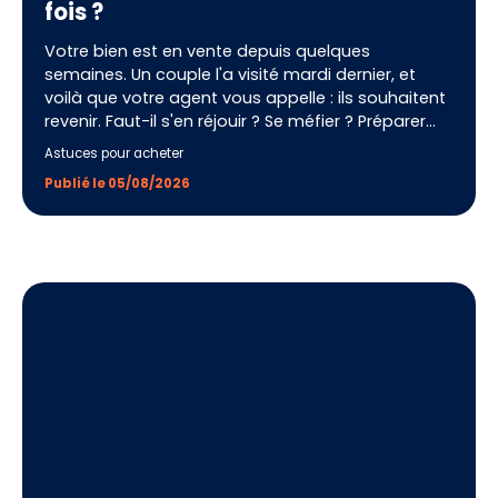
fois ?
Votre bien est en vente depuis quelques
semaines. Un couple l'a visité mardi dernier, et
voilà que votre agent vous appelle : ils souhaitent
revenir. Faut-il s'en réjouir ? Se méfier ? Préparer
quelque chose de particulier ? La contre-visite est
Astuces pour acheter
l'un des signaux les plus forts d'un processus de
Publié le 05/08/2026
vente immobilière, et pourtant, beaucoup de
vendeurs ne savent pas comment l'interpréter ni
comment la préparer. Voici tout ce qu'il faut
savoir pour transformer ce deuxième rendez-vous
en offre d'achat.