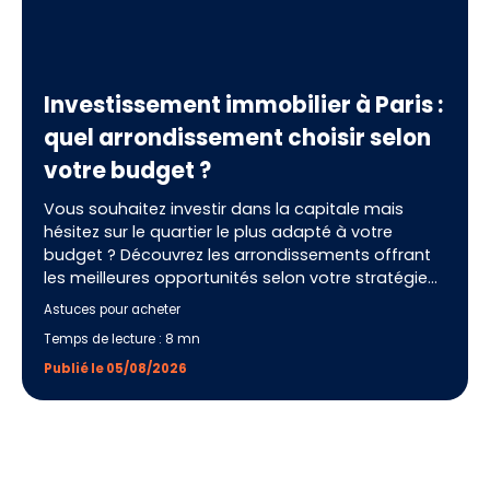
Investissement immobilier à Paris :
quel arrondissement choisir selon
votre budget ?
Vous souhaitez investir dans la capitale mais
hésitez sur le quartier le plus adapté à votre
budget ? Découvrez les arrondissements offrant
les meilleures opportunités selon votre stratégie
patrimoniale. Nos conseils vous aideront à réaliser
Astuces pour acheter
un investissement pérenne et à choisir le secteur
Temps de lecture : 8 mn
le plus pertinent avec l'accompagnement d'IMMO
MALIN.
Publié le 05/08/2026