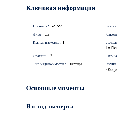
Ключевая информация
Площадь
:
64
m²
Комна
Лифт
:
Да
Строит
Крытая парковка
:
1
Локал
Le Pl
Спальни
:
2
Площа
Тип недвижимости
:
Квартира
Кухня
Обору
Основные моменты
Взгляд эксперта