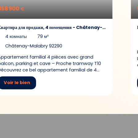
358 900
€
Квартира для продажи, 4 помещения - Châtenay-
Malabry 92290
4
комнаты
79
м²
Châtenay-Malabry 92290
Appartement familial 4 pièces avec grand
balcon, parking et cave – Proche tramway T10
Découvrez ce bel appartement familial de 4
pièces, situé au 2ᵉ étage avec ascenseur d’une
Voir le bien
résidence récente, sécurisée et parfaitement
entretenue. Dès l’entrée, vous serez séduit par
son agencement fonctionnel et optimisé,
conçu pour offrir un maximum de confort au
quotidien, sans aucune perte d’espace.
L’appartement se compose d’une entrée
desservant un agréable séjour baigné de
lumière, prolongé par un superbe balcon de 12
m². Véritable pièce supplémentaire aux beaux