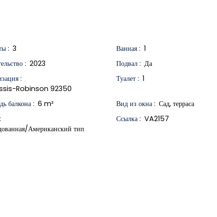
ты
:
3
Ванная
:
1
ельство
:
2023
Подвал
:
Да
изация
:
Туалет
:
1
essis-Robinson 92350
дь балкона
:
6
m²
Вид из окна
:
Сад, терраса
:
Ссылка
:
VA2157
дованная/Американский тип