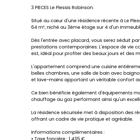
3 PIECES Le Plessis Robinson.
Situé au cœur d'une résidence récente à Le Pl
64 m², niché au 3ème étage sur 4 d'un immeubl
Dès l'entrée avec placard, vous serez séduit par
prestations contemporaines. L'espace de vie co
est, idéal pour profiter des beaux jours et des m
L'appartement comprend une cuisine entièrement
belles chambres, une salle de bain avec baign
et lave-mains apportant un véritable confort au
Ce bien bénéficie également d'équipements mod
chauffage au gaz performant ainsi qu'un excel
La résidence sécurisée met à disposition des ré
offrant un cadre de vie pratique et agréable.
Informations complémentaires :
• Taxe foncière : 1 435 €