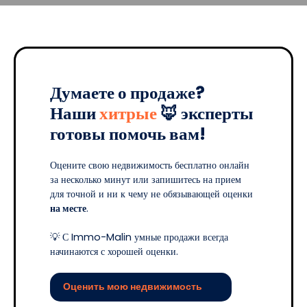
Думаете о продаже?
Наши
хитрые
🦊 эксперты
готовы помочь вам!
Оцените свою недвижимость бесплатно онлайн
за несколько минут или запишитесь на прием
для точной и ни к чему не обязывающей оценки
на месте
.
💡 С Immo-Malin умные продажи всегда
начинаются с хорошей оценки.
Оценить мою недвижимость