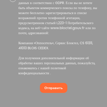
данных в соответствии с GDPR. Если вы не хотите
быть объектом коммерческого поиска по телефону, вы
можете бесплатно зарегистрироваться в списке
возражений против телефонной агитации,
предусмотренном статьей L223-1 Потребительского
кодекса, на веб-сайте www.bloctel.gouv.fr или по
почте, адресованной:
Компания «Оппосетель», Сервис Блоктел, CS 61311,
41013 BLOIS CEDEX.
Для получения дополнительной информации об
обработке ваших персональных данных, пожалуйста,
ознакомьтесь с нашей политикой
конфиденциальности
.
Отправить