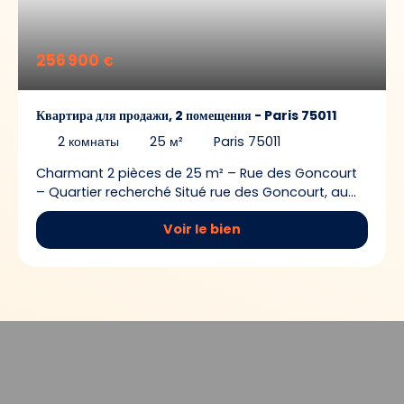
256 900
€
Квартира для продажи, 2 помещения - Paris 75011
2
комнаты
25
м²
Paris 75011
Charmant 2 pièces de 25 m² – Rue des Goncourt
– Quartier recherché Situé rue des Goncourt, au
cœur d’un quartier vivant, agréable et très
Voir le bien
recherché, à proximité immédiate des métros
Goncourt et Parmentier, découvrez ce charmant 2
pièces de 25 m², bien agencé et idéalement situé.
Au 2e étage sans ascenseur d’un immeuble en
excellent état, avec une façade également très
bien entretenue, cet appartement offre un cadre
de vie calme et pratique, tout en bénéficiant de
l’animation et des commodités du quartier. Le
bien se compose d’un salon agréable, d’une
chambre séparée, d’une petite cuisine équipée