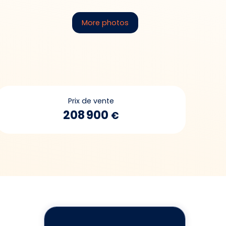
More photos
Prix de vente
208 900
€