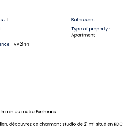
s
:
1
Bathroom
:
1
1
Type of property
:
Apartment
ence
:
VA2144
 à 5 min du métro Exelmans
ien, découvrez ce charmant studio de 21 m² situé en RDC