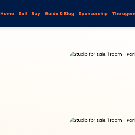
Home
Sell
Buy
Guide & Blog
Sponsorship
The agen