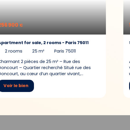
256 900
€
Apartment for sale, 2 rooms - Paris 75011
2
rooms
25
m²
Paris 75011
Charmant 2 pièces de 25 m² – Rue des
Goncourt – Quartier recherché Situé rue des
Goncourt, au cœur d’un quartier vivant,
agréable et très recherché, à proximité
Voir le bien
immédiate des métros Goncourt et Parmentier,
découvrez ce charmant 2 pièces de 25 m², bien
agencé et idéalement situé. Au 2e étage sans
ascenseur d’un immeuble en excellent état,
avec une façade également très bien
entretenue, cet appartement offre un cadre de
vie calme et pratique, tout en bénéficiant de
l’animation et des commodités du quartier. Le