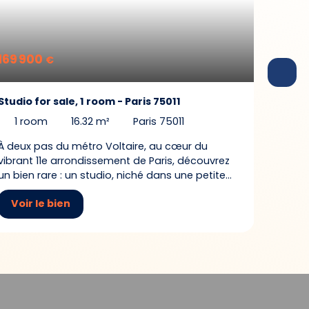
169 900
€
Studio for sale, 1 room - Paris 75011
1
room
16.32
m²
Paris 75011
À deux pas du métro Voltaire, au cœur du
vibrant 11e arrondissement de Paris, découvrez
un bien rare : un studio, niché dans une petite
maisonnette indépendante pleine de charme,
Voir le bien
rue de la Croix-Faubin. Avec ses 16 m²
parfaitement agencés, c’est une opportunité
idéale pour un pied-à-terre, un investissement
locatif ou un premier achat malin. Le studio se
distingue par sa configuration optimale, offrant
une vraie sensation d’intimité. La cuisine est
séparée, permettant de cuisiner en toute
tranquillité. La salle d’eau, avec une douche