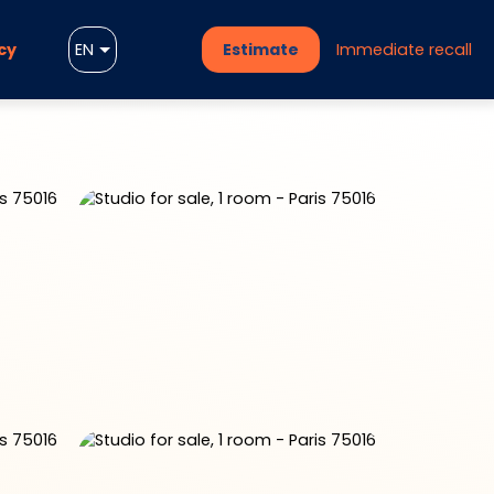
cy
EN
Estimate
Immediate recall