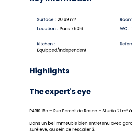
Surface
:
20.69
m²
Room
Location
:
Paris 75016
WC
:
Kitchen
:
Refer
Equipped/Independent
Highlights
The expert's eye
PARIS 16e – Rue Parent de Rosan – Studio 21 m²
Dans un bel immeuble bien entretenu avec gard
surélevé, au sein de l’escalier 3.