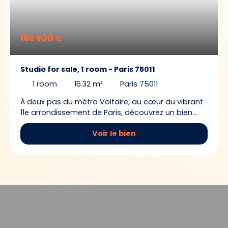
169 900
€
Studio for sale, 1 room - Paris 75011
1
room
16.32
m²
Paris 75011
À deux pas du métro Voltaire, au cœur du vibrant
11e arrondissement de Paris, découvrez un bien
rare : un studio, niché dans une petite
Voir le bien
maisonnette indépendante pleine de charme, rue
de la Croix-Faubin. Avec ses 16 m² parfaitement
agencés, c’est une opportunité idéale pour un
pied-à-terre, un investissement locatif ou un
premier achat malin. Le studio se distingue par sa
configuration optimale, offrant une vraie
sensation d’intimité. La cuisine est séparée,
permettant de cuisiner en toute tranquillité. La
salle d’eau, avec une douche séparée et des WC